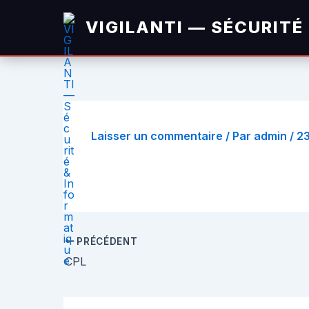
Aller
VIGILANTI — SÉCURITÉ
au
contenu
Laisser un commentaire
/ Par
admin
/
2
PRÉCÉDENT
CPL